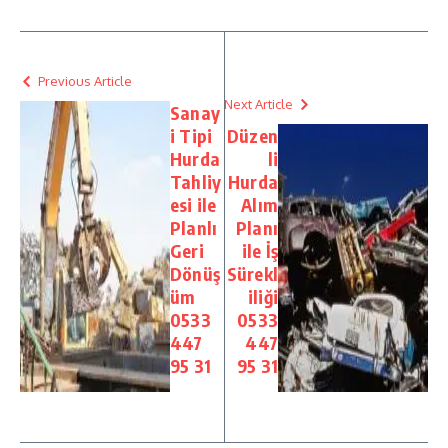
Previous Article
Next Article
Sanay
i Tipi
Düzen
Hurda
li
Tahliy
Hurda
esi ile
Alım
Planlı
Planı
Geri
ile İş
Dönüş
Sürekl
üm
iliği
0533
0533
447
447
95 31
95 31