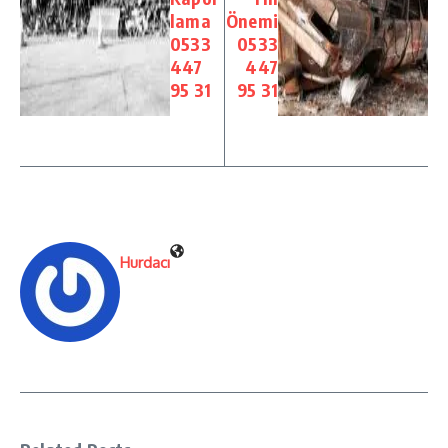
lama
Önemi
0533
0533
447
447
95 31
95 31
Hurdacı