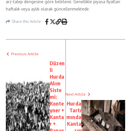
arz-talep dengesine göre belirlenir. Genellikle piyasa fiyatları
haftalık veya aylık olarak güncellenmektedir.
Share this Article
Previous Article
Düzen
li
Hurda
Alım
Siste
Next Article
mi:
Konte
Hurda
yner +
Tartı
Kanta
mında
r +
Kanta
Rapor
rın