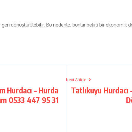
r geri dönüştürülebilir. Bu nedenle, bunlar belirli bir ekonomik
Next Article
im Hurdacı – Hurda
Tatlıkuyu Hurdacı 
üm 0533 447 95 31
D