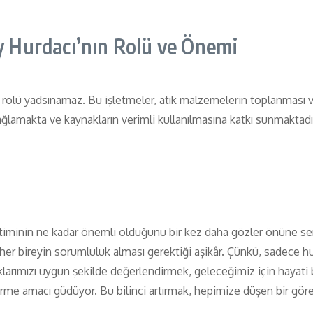
 Hurdacı’nın Rolü ve Önemi
n rolü yadsınamaz. Bu işletmeler, atık malzemelerin toplanması 
f sağlamakta ve kaynakların verimli kullanılmasına katkı sunmaktad
netiminin ne kadar önemli olduğunu bir kez daha gözler önüne se
her bireyin sorumluluk alması gerektiği aşikâr. Çünkü, sadece hu
klarımızı uygun şekilde değerlendirmek, geleceğimiz için hayati
e amacı güdüyor. Bu bilinci artırmak, hepimize düşen bir görev