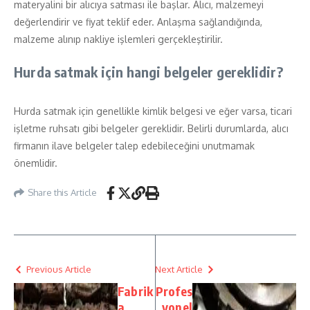
materyalini bir alıcıya satması ile başlar. Alıcı, malzemeyi
değerlendirir ve fiyat teklif eder. Anlaşma sağlandığında,
malzeme alınıp nakliye işlemleri gerçekleştirilir.
Hurda satmak için hangi belgeler gereklidir?
Hurda satmak için genellikle kimlik belgesi ve eğer varsa, ticari
işletme ruhsatı gibi belgeler gereklidir. Belirli durumlarda, alıcı
firmanın ilave belgeler talep edebileceğini unutmamak
önemlidir.
Share this Article
Previous Article
Next Article
Fabrik
Profes
a
yonel