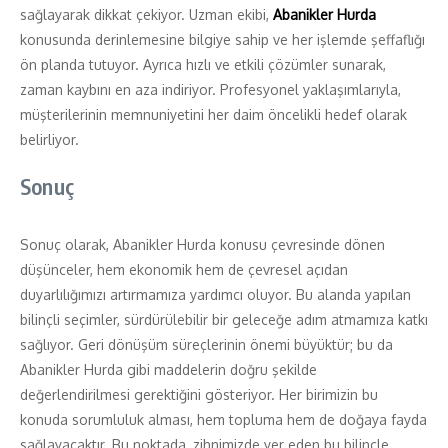
sağlayarak dikkat çekiyor. Uzman ekibi,
Abanikler Hurda
konusunda derinlemesine bilgiye sahip ve her işlemde şeffaflığı
ön planda tutuyor. Ayrıca hızlı ve etkili çözümler sunarak,
zaman kaybını en aza indiriyor. Profesyonel yaklaşımlarıyla,
müşterilerinin memnuniyetini her daim öncelikli hedef olarak
belirliyor.
Sonuç
Sonuç olarak, Abanikler Hurda konusu çevresinde dönen
düşünceler, hem ekonomik hem de çevresel açıdan
duyarlılığımızı artırmamıza yardımcı oluyor. Bu alanda yapılan
bilinçli seçimler, sürdürülebilir bir geleceğe adım atmamıza katkı
sağlıyor. Geri dönüşüm süreçlerinin önemi büyüktür; bu da
Abanikler Hurda gibi maddelerin doğru şekilde
değerlendirilmesi gerektiğini gösteriyor. Her birimizin bu
konuda sorumluluk alması, hem topluma hem de doğaya fayda
sağlayacaktır. Bu noktada, zihnimizde yer eden bu bilinçle