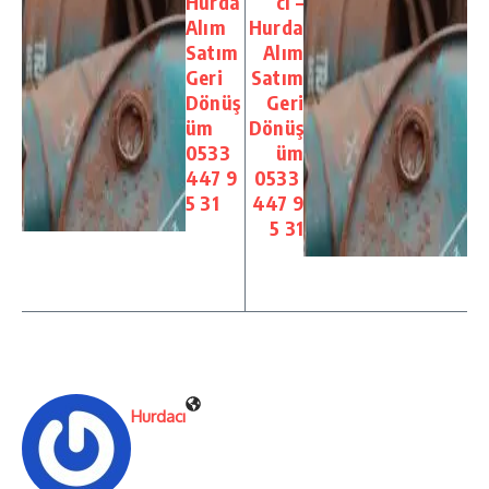
Hurda
cı –
Alım
Hurda
Satım
Alım
Geri
Satım
Dönüş
Geri
üm
Dönüş
0533
üm
447 9
0533
5 31
447 9
5 31
Hurdacı