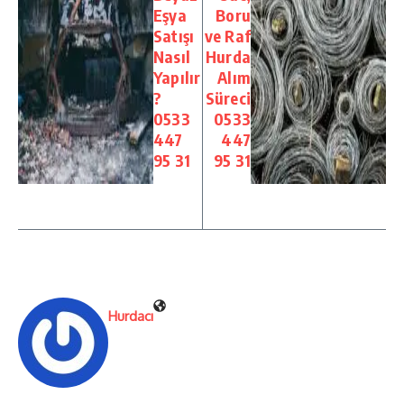
Eşya
Boru
Satışı
ve Raf
Nasıl
Hurda
Yapılır
Alım
?
Süreci
0533
0533
447
447
95 31
95 31
Hurdacı