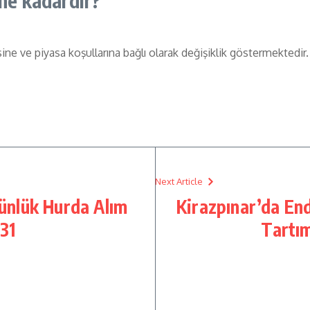
 ne kadardır?
sine ve piyasa koşullarına bağlı olarak değişiklik göstermektedir.
Next Article
ünlük Hurda Alım
Kirazpınar’da End
31
Tartım