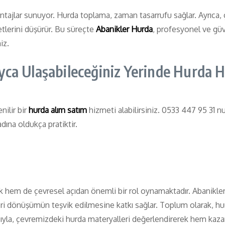
tajlar sunuyor. Hurda toplama, zaman tasarrufu sağlar. Ayrıca, 
tlerini düşürür. Bu süreçte
Abanikler Hurda
, profesyonel ve güv
iz.
yca Ulaşabileceğiniz Yerinde Hurda 
nilir bir
hurda alım satım
hizmeti alabilirsiniz. 0533 447 95 31 n
dına oldukça pratiktir.
 hem de çevresel açıdan önemli bir rol oynamaktadır. Abanikler 
i dönüşümün teşvik edilmesine katkı sağlar. Toplum olarak, hurd
ıyla, çevremizdeki hurda materyalleri değerlendirerek hem kazanç