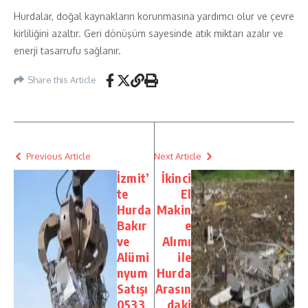
Hurdalar, doğal kaynakların korunmasına yardımcı olur ve çevre
kirliliğini azaltır. Geri dönüşüm sayesinde atık miktarı azalır ve
enerji tasarrufu sağlanır.
Share this Article
Previous Article
Next Article
İzmit’
İkinci
te
El
Hurda
Makin
Bakır
e
ve
Alımı
Alümi
ile
nyum
Hurda
Satışı
Arasın
0533
daki