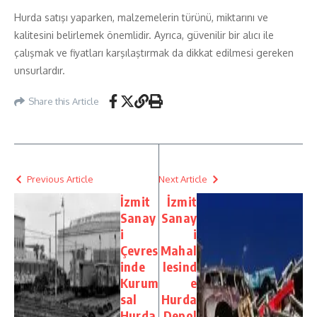
Hurda satışı yaparken, malzemelerin türünü, miktarını ve
kalitesini belirlemek önemlidir. Ayrıca, güvenilir bir alıcı ile
çalışmak ve fiyatları karşılaştırmak da dikkat edilmesi gereken
unsurlardır.
Share this Article
Previous Article
Next Article
İzmit
İzmit
Sanay
Sanay
i
i
Çevres
Mahal
inde
lesind
Kurum
e
sal
Hurda
Hurda
Depol