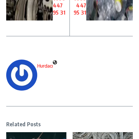
447
447
95 31
95 31
Hurdacı
Related Posts