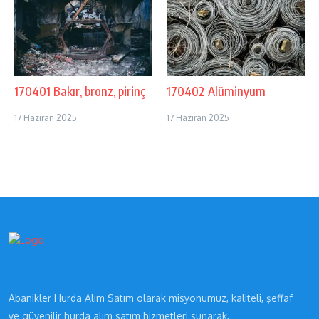
170401 Bakır, bronz, pirinç
170402 Alüminyum
17 Haziran 2025
17 Haziran 2025
Abanikler Hurda Alım Satım olarak misyonumuz, kaliteli, şeffaf
ve güvenilir hurda alım satım hizmetleri sunarak,