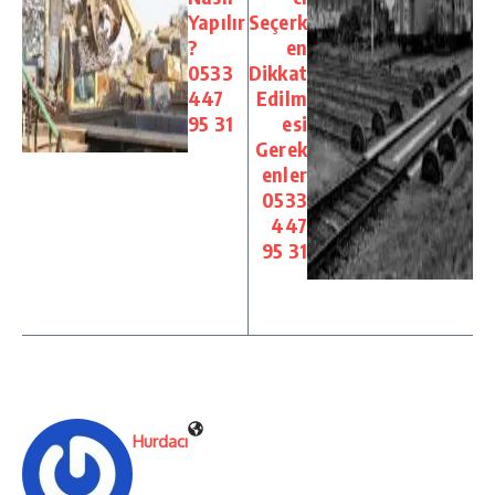
Yapılır
Seçerk
?
en
0533
Dikkat
447
Edilm
95 31
esi
Gerek
enler
0533
447
95 31
Hurdacı