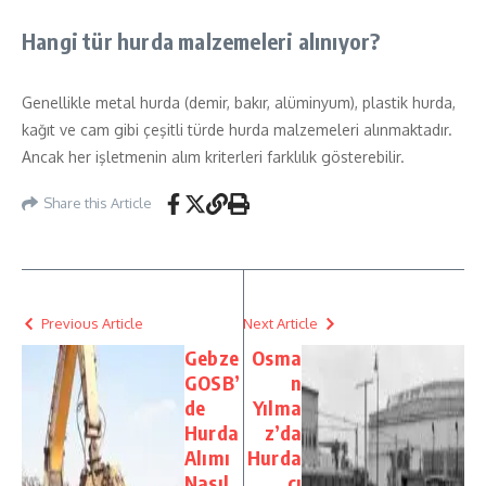
Hangi tür hurda malzemeleri alınıyor?
Genellikle metal hurda (demir, bakır, alüminyum), plastik hurda,
kağıt ve cam gibi çeşitli türde hurda malzemeleri alınmaktadır.
Ancak her işletmenin alım kriterleri farklılık gösterebilir.
Share this Article
Previous Article
Next Article
Gebze
Osma
GOSB’
n
de
Yılma
Hurda
z’da
Alımı
Hurda
Nasıl
cı