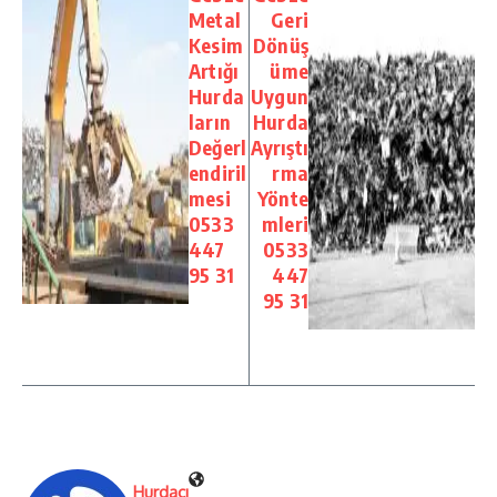
Metal
Geri
Kesim
Dönüş
Artığı
üme
Hurda
Uygun
ların
Hurda
Değerl
Ayrıştı
endiril
rma
mesi
Yönte
0533
mleri
447
0533
95 31
447
95 31
Hurdacı