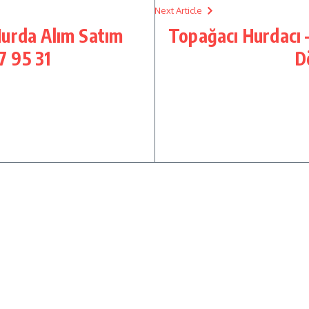
Next Article
Hurda Alım Satım
Topağacı Hurdacı 
7 95 31
D