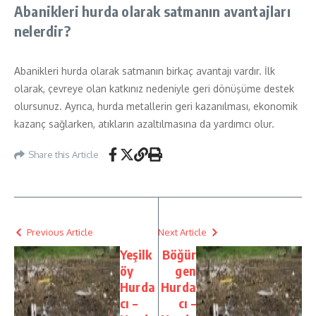
Abanikleri hurda olarak satmanın avantajları
nelerdir?
Abanikleri hurda olarak satmanın birkaç avantajı vardır. İlk
olarak, çevreye olan katkınız nedeniyle geri dönüşüme destek
olursunuz. Ayrıca, hurda metallerin geri kazanılması, ekonomik
kazanç sağlarken, atıkların azaltılmasına da yardımcı olur.
Share this Article
Previous Article
Next Article
Yeşilk
Böğür
öy
gen
Hurda
Hurda
cı –
cı –