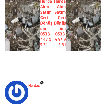
Hurda
Hurda
Alım
Alım
Satım
Satım
Geri
Geri
Dönüş
Dönüş
üm
üm
0533
0533
447 9
447 9
5 31
5 31
Hurdacı