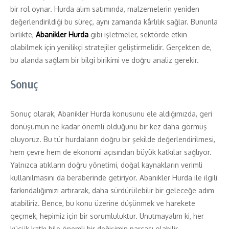
bir rol oynar. Hurda alım satımında, malzemelerin yeniden
değerlendirildiği bu süreç, aynı zamanda kârlılık sağlar. Bununla
birlikte,
Abanikler Hurda
gibi işletmeler, sektörde etkin
olabilmek için yenilikçi stratejiler geliştirmelidir. Gerçekten de,
bu alanda sağlam bir bilgi birikimi ve doğru analiz gerekir.
Sonuç
Sonuç olarak, Abanikler Hurda konusunu ele aldığımızda, geri
dönüşümün ne kadar önemli olduğunu bir kez daha görmüş
oluyoruz. Bu tür hurdaların doğru bir şekilde değerlendirilmesi,
hem çevre hem de ekonomi açısından büyük katkılar sağlıyor.
Yalnızca atıkların doğru yönetimi, doğal kaynakların verimli
kullanılmasını da beraberinde getiriyor. Abanikler Hurda ile ilgili
farkındalığımızı artırarak, daha sürdürülebilir bir geleceğe adım
atabiliriz. Bence, bu konu üzerine düşünmek ve harekete
geçmek, hepimiz için bir sorumluluktur. Unutmayalım ki, her
küçük katkı bile önemli bir değişimin parçası olabilir.