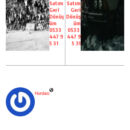
Satım
Satım
Geri
Geri
Dönüş
Dönüş
üm
üm
0533
0533
447 9
447 9
5 31
5 31
Hurdacı