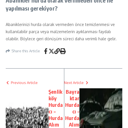
Abanikler hurda olarak verilmeden önce ne
yapılması gerekiyor?
Abaniklerinizi hurda olarak vermeden önce temizlenmesi ve
kullanılabilir parça veya malzemelerin ayıklanması faydalı
olabilir. Böylece geri dönüşüm süreci daha verimli hale gelir.
Share this Article
Previous Article
Next Article
Şenlik
Bayra
köy
ktar
Hurda
Hurda
cı –
cı –
Hurda
Hurda
Alım
Alım