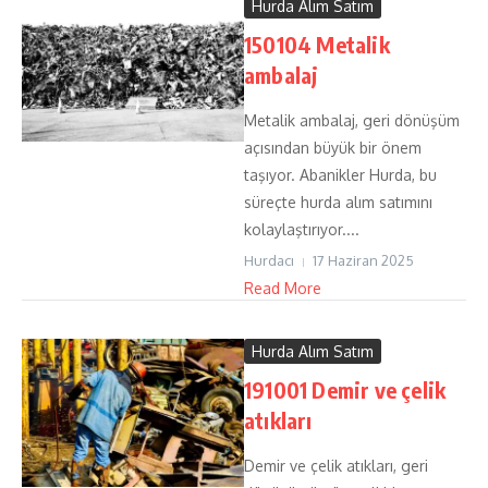
Hurda Alım Satım
150104 Metalik
ambalaj
Metalik ambalaj, geri dönüşüm
açısından büyük bir önem
taşıyor. Abanikler Hurda, bu
süreçte hurda alım satımını
kolaylaştırıyor....
Hurdacı
17 Haziran 2025
Read More
Hurda Alım Satım
191001 Demir ve çelik
atıkları
Demir ve çelik atıkları, geri