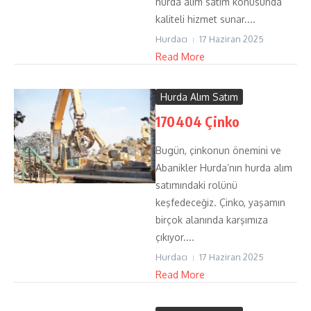
hurda alım satım konusunda
kaliteli hizmet sunar....
Hurdacı
17 Haziran 2025
Read More
Hurda Alım Satım
170404 Çinko
Bugün, çinkonun önemini ve
Abanikler Hurda’nın hurda alım
satımındaki rolünü
keşfedeceğiz. Çinko, yaşamın
birçok alanında karşımıza
çıkıyor....
Hurdacı
17 Haziran 2025
Read More