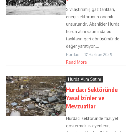
Sıvılaştırılmış gaz tankları,
enerji sektörünün önemli
unsurlarıdır. Abanikler Hurda,
hurda alım satımında bu
tankların geri dönüşümünde
değer yaratıyor....
Hurdacı
17 Haziran 2025
Read More
Hurda Alım Satım
Hurdacı Sektöründe
Yasal İzinler ve
Mevzuatlar
Hurdacı sektöründe faaliyet
göstermek isteyenlerin,