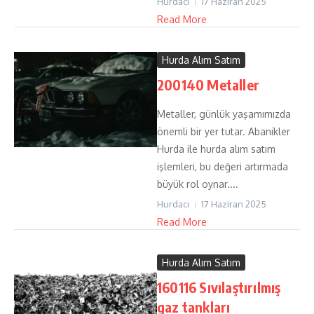
Hurdacı
17 Haziran 2025
Read More
Hurda Alım Satım
200140 Metaller
Metaller, günlük yaşamımızda
önemli bir yer tutar. Abanikler
Hurda ile hurda alım satım
işlemleri, bu değeri artırmada
büyük rol oynar....
Hurdacı
17 Haziran 2025
Read More
Hurda Alım Satım
160116 Sıvılaştırılmış
gaz tankları